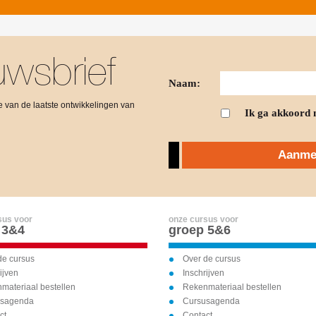
wsbrief
Naam:
gte van de laatste ontwikkelingen van
Ik ga akkoord 
Aanmel
sus voor
onze cursus voor
 3&4
groep 5&6
de cursus
Over de cursus
ijven
Inschrijven
materiaal bestellen
Rekenmateriaal bestellen
usagenda
Cursusagenda
ct
Contact