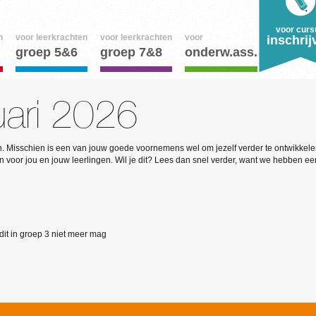
voor curs
n
voor leerkrachten
voor leerkrachten
voor
inschrij
groep 5&6
groep 7&8
onderw.ass.
uari 2026
jken. Misschien is een van jouw goede voornemens wel om jezelf verder te ontwikkele
n voor jou en jouw leerlingen. Wil je dit? Lees dan snel verder, want we hebben e
 dit in groep 3 niet meer mag