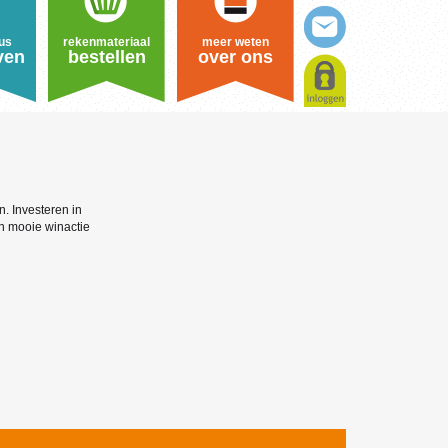
us
rekenmateriaal
meer weten
ven
bestellen
over ons
n. Investeren in
en mooie winactie