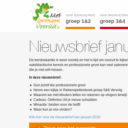
voor leerkrachten
voor leerkrachte
groep 1&2
groep 3&4
Nieuwsbrief jan
De kerstvakantie is weer voorbij en het is tijd om vooruit te ki
vakdidactische kennis en professionele groei kan veel oplevere
die je niet wilt missen.
In deze nieuwsbrief:
🔸 Gun jezelf die professionele groei
🔸
Neem een kijkje in Rekenspellenboek groep 5&6 Vervolg
🔸
Waarom we
met kleuters
tellen en rekenen op vingers terwijl
🔸 C
adeau: O
efenles Uit je mouw schudden
🔸
Winactie: beiden voor de helft!
🔸
Waar kun je ons vinden?
Klik hier voor de nieuwsbrief van januari 2026