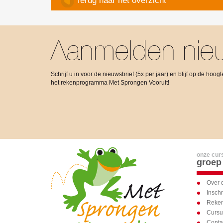
Terug naar het overzicht
Aanmelden nieu
Schrijf u in voor de nieuwsbrief (5x per jaar) en blijf op de hoo
het rekenprogramma Met Sprongen Vooruit!
onze cur
groep
Over 
Inschr
Reken
Curs
Conta