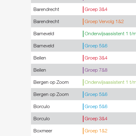
Barendrecht
Groep 3&4
Barendrecht
Groep Vervolg 1&2
Barneveld
Onderwijsassistent 1 t/
Barneveld
Groep 5&6
Beilen
Groep 3&4
Beilen
Groep 7&8
Bergen op Zoom
Onderwijsassistent 1 t/
Bergen op Zoom
Groep 5&6
Borculo
Groep 5&6
Borculo
Groep 3&4
Boxmeer
Groep 1&2