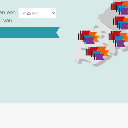
en een
al van