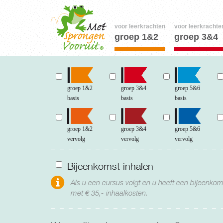
voor leerkrachten
voor leerkrachte
groep 1&2
groep 3&4
groep 1&2
groep 3&4
groep 5&6
basis
basis
basis
groep 1&2
groep 3&4
groep 5&6
vervolg
vervolg
vervolg
Bijeenkomst inhalen
Als u een cursus volgt en u heeft een bijeenkom
met € 35,- inhaalkosten.