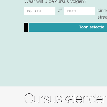
Waar wilt u de cursus volgen?
of
binn
stra
Toon selectie
Cursuskalender