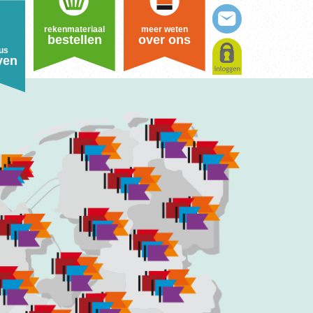
rekenmateriaal
meer weten
bestellen
over ons
us
ven