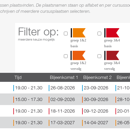
sussen plaatsvinden. De plaatsnamen staan op alfabet en per cursusso
schrijven of meerdere cursusplaatsen selecteren.
Filter op:
meerdere keuze mogelijk
groep 1&2
groep 3&4
basis
basis
Filter op:
meerdere keuze mogelijk
groep 1&2
groep 3&4
vervolg
vervolg
Tijd
Bijeenkomst 1
Bijeenkomst 2
Bijeen
19.00 - 21.30
26-08-2026
23-09-2026
21-10
15.00 - 17.30
02-09-2026
30-09-2026
28-10
19.00 - 21.30
18-11-2026
09-12-2026
20-01
19.00 - 21.30
17-03-2027
14-04-2027
26-05