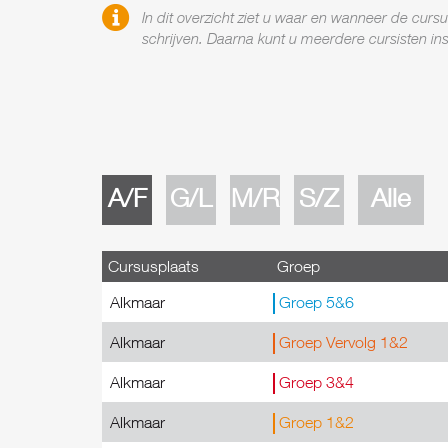
In dit overzicht ziet u waar en wanneer de cur
schrijven. Daarna kunt u meerdere cursisten in
A/F
G/L
M/R
S/Z
Alle
Cursusplaats
Groep
Alkmaar
Groep 5&6
Alkmaar
Groep Vervolg 1&2
Alkmaar
Groep 3&4
Alkmaar
Groep 1&2