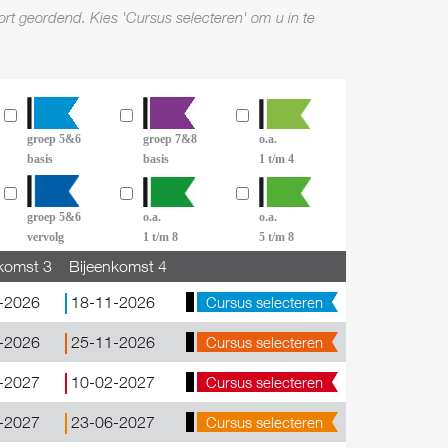
ort geordend. Kies 'Cursus selecteren' om u in te
groep 5&6
groep 7&8
o.a.
basis
basis
1 t/m 4
groep 5&6
o.a.
o.a.
vervolg
1 t/m 8
5 t/m 8
komst 3
Bijeenkomst 4
-2026
18-11-2026
Cursus selecteren
-2026
25-11-2026
Cursus selecteren
-2027
10-02-2027
Cursus selecteren
-2027
23-06-2027
Cursus selecteren