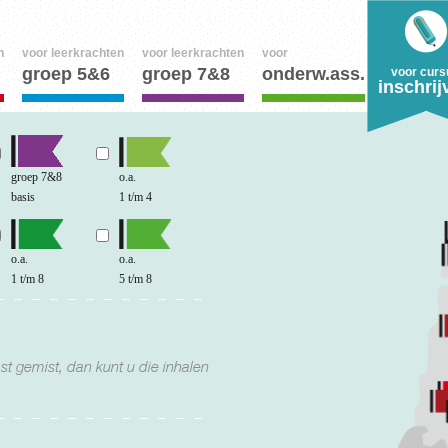
n
voor leerkrachten
voor leerkrachten
voor
groep 5&6
groep 7&8
onderw.ass.
voor curs
inschrij
groep 7&8
o.a.
basis
1 t/m 4
o.a.
o.a.
1 t/m 8
5 t/m 8
st gemist, dan kunt u die inhalen