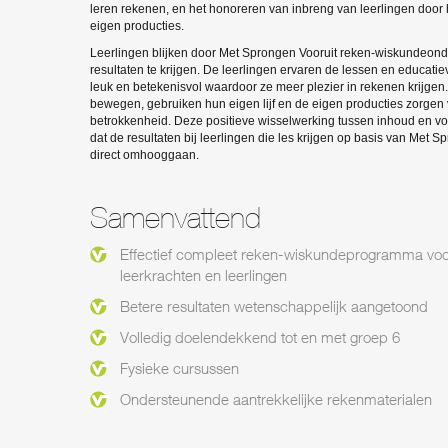
leren rekenen, en het honoreren van inbreng van leerlingen door
eigen producties.
Leerlingen blijken door Met Sprongen Vooruit reken-wiskundeond
resultaten te krijgen. De leerlingen ervaren de lessen en educatie
leuk en betekenisvol waardoor ze meer plezier in rekenen krijgen.
bewegen, gebruiken hun eigen lijf en de eigen producties zorgen 
betrokkenheid. Deze positieve wisselwerking tussen inhoud en vo
dat de resultaten bij leerlingen die les krijgen op basis van Met S
direct omhooggaan.
Samenvattend
Effectief compleet reken-wiskundeprogramma voor
leerkrachten en leerlingen
Betere resultaten wetenschappelijk aangetoond
Volledig doelendekkend tot en met groep 6
Fysieke cursussen
Ondersteunende aantrekkelijke rekenmaterialen