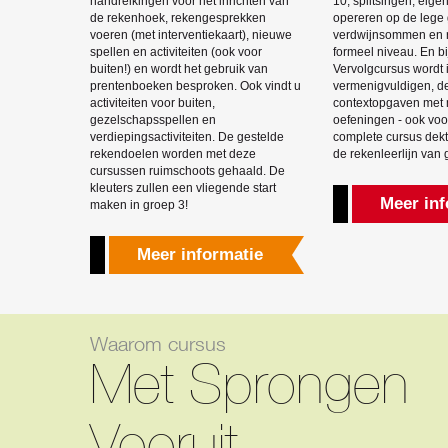
handreikingen voor het inrichten van
10, splitsingen, eige
de rekenhoek, rekengesprekken
opereren op de lege g
voeren (met interventiekaart), nieuwe
verdwijnsommen en 
spellen en activiteiten (ook voor
formeel niveau. En bi
buiten!) en wordt het gebruik van
Vervolgcursus wordt
prentenboeken besproken. Ook vindt u
vermenigvuldigen, d
activiteiten voor buiten,
contextopgaven met 
gezelschapsspellen en
oefeningen - ook voo
verdiepingsactiviteiten. De gestelde
complete cursus dekt
rekendoelen worden met deze
de rekenleerlijn van
cursussen ruimschoots gehaald. De
kleuters zullen een vliegende start
Meer inf
maken in groep 3!
Meer informatie
Waarom cursus
Met Sprongen
Vooruit