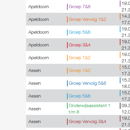
19.0
Apeldoorn
Groep 7&8
21.
14.3
Apeldoorn
Groep Vervolg 1&2
17.
19.0
Apeldoorn
Groep 5&6
21.
19.0
Apeldoorn
Groep 3&4
21.
19.0
Apeldoorn
Groep 1&2
21.
15.0
Assen
Groep 1&2
17.
15.3
Assen
Groep Vervolg 5&6
18.
15.0
Assen
Groep 5&6
17.
Onderwijsassistent 1
09.3
Assen
t/m 8
12.
19.0
Assen
Groep Vervolg 3&4
21.