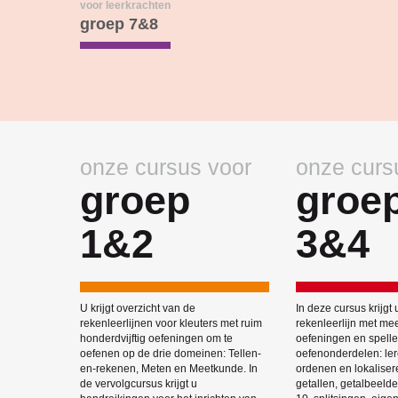
voor leerkrachten
groep 7&8
onze cursus voor
onze curs
groep
groe
1&2
3&4
U krijgt overzicht van de
In deze cursus krijgt 
rekenleerlijnen voor kleuters met ruim
rekenleerlijn met me
honderdvijftig oefeningen om te
oefeningen en spelle
oefenen op de drie domeinen: Tellen-
oefenonderdelen: lere
en-rekenen, Meten en Meetkunde. In
ordenen en lokaliser
de vervolgcursus krijgt u
getallen, getalbeelde