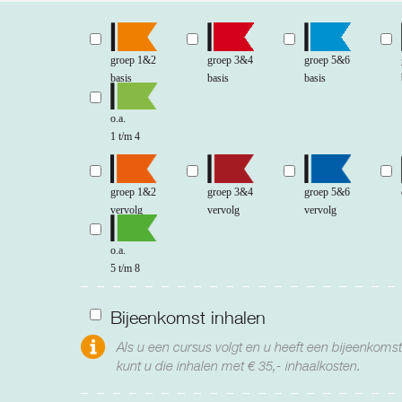
groep 1&2
groep 3&4
groep 5&6
basis
basis
basis
o.a.
1 t/m 4
groep 1&2
groep 3&4
groep 5&6
vervolg
vervolg
vervolg
o.a.
5 t/m 8
Bijeenkomst inhalen
Als u een cursus volgt en u heeft een bijeenkoms
kunt u die inhalen met € 35,- inhaalkosten.