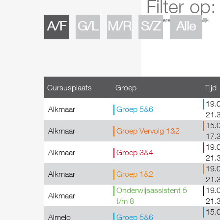
Filter op:
meerdere keuze mogelijk
A/F
G/L
M/R
S/Z
Alle
Filter op:
meerdere keuze mogelijk
Cursusplaats
Groep
Tijd
19.0
Alkmaar
Groep 5&6
21.
15.0
Alkmaar
Groep Vervolg 1&2
17.
19.0
Alkmaar
Groep 3&4
21.
19.0
Alkmaar
Groep 1&2
21.
Onderwijsassistent 5
19.0
Alkmaar
t/m 8
21.
15.0
Almelo
Groep 5&6