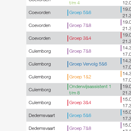
t/m 4
12.
19.0
Coevorden
Groep 5&6
21.
19.0
Coevorden
Groep 7&8
21.
19.0
Coevorden
Groep 3&4
21.
14.3
Culemborg
Groep 7&8
17.
14.3
Culemborg
Groep Vervolg 5&6
17.
14.3
Culemborg
Groep 1&2
17.
Onderwijsassistent 1
19.0
Culemborg
t/m 8
21.
15.0
Culemborg
Groep 3&4
17.
15.0
Dedemsvaart
Groep 5&6
17.
15.0
Dedemsvaart
Groep 7&8