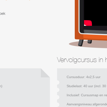
oek
Vervolgcursus in h
Cursusduur: 4x2,5 uur
n)
Studielast: 40 uur (incl. 3
Inclusief: Cursusmap en r
Aanvangsniveau:afgerond