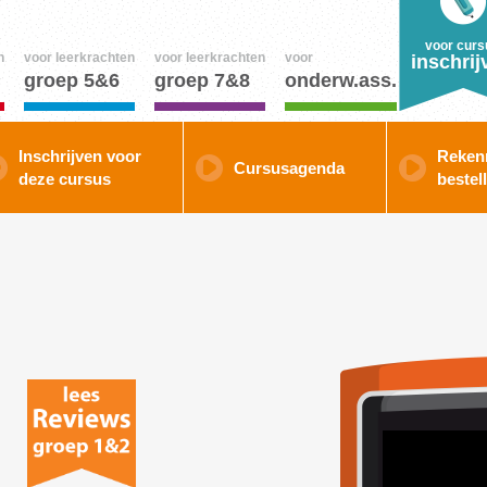
voor curs
n
voor leerkrachten
voor leerkrachten
voor
inschrij
groep 5&6
groep 7&8
onderw.ass.
Inschrijven voor
Reken
Cursusagenda
deze cursus
bestel