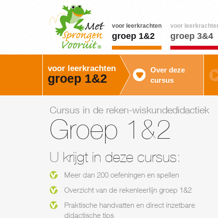
voor leerkrachten
voor leerkrachte
groep 1&2
groep 3&4
voor leerkrachten
Over deze
groep 1&2
cursus
Cursus in de reken-wiskundedidactiek
Groep 1&2
U krijgt in deze cursus:
Meer dan 200 oefeningen en spellen
Overzicht van de rekenleerlijn groep 1&2
Praktische handvatten en direct inzetbare
didactische tips