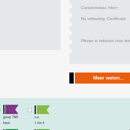
Cursusniveau: hbo+
Na voltooiing: Certificaat
Plezier in rekenen voor lee
Meer weten...
groep 7&8
o.a.
basis
1 t/m 4