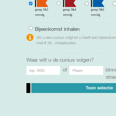
groep 1&2
groep 3&4
groep 5&6
vervolg
vervolg
vervolg
Bijeenkomst inhalen
Als u een cursus volgt en u heeft een bijeenkom
met € 35,- inhaalkosten.
Waar wilt u de cursus volgen?
of
binn
stra
Toon selectie