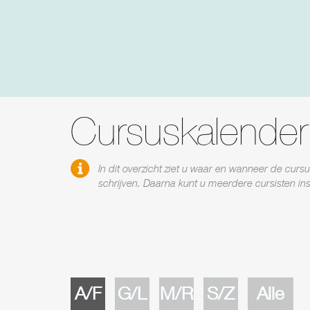
Cursuskalender
In dit overzicht ziet u waar en wanneer de cur
schrijven. Daarna kunt u meerdere cursisten in
A/F
G/L
M/R
S/Z
Alle