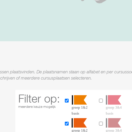
sussen plaatsvinden. De plaatsnamen staan op alfabet en per cursusso
schrijven of meerdere cursusplaatsen selecteren.
Filter op:
meerdere keuze mogelijk
groep 1&2
groep 3&4
basis
basis
Filter op:
meerdere keuze mogelijk
groep 1&2
groep 3&4