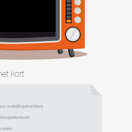
et kort
0 uur praktijkopdrachten)
ekenspellenboek
e pabo