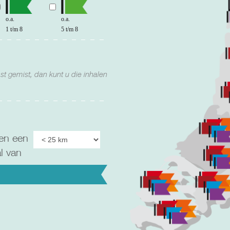
o.a.
o.a.
1 t/m 8
5 t/m 8
st gemist, dan kunt u die inhalen
en een
al van