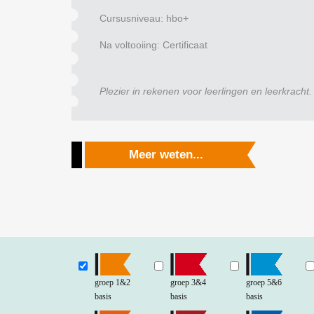
Cursusniveau: hbo+
Na voltooiing: Certificaat
Plezier in rekenen voor leerlingen en leerkracht.
Meer weten...
groep 1&2
groep 3&4
groep 5&6
basis
basis
basis