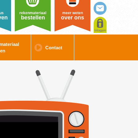
us
rekenmateriaal
meer weten
ven
bestellen
over ons
materiaal
Contact
len