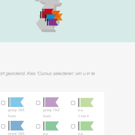
ort geordend. Kies 'Cursus selecteren' om u in te
groep 5&6
groep 7&8
o.a.
basis
basis
1 t/m 4
groep 5&6
o.a.
o.a.