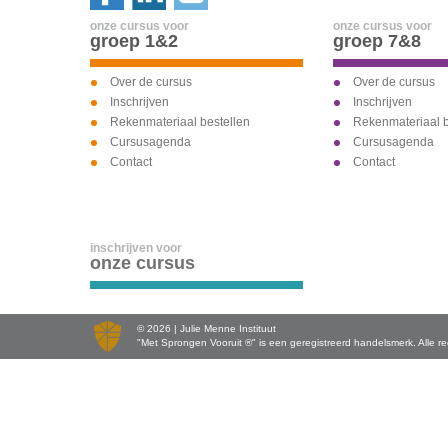
onze cursus voor
onze cursus voor
groep 1&2
groep 7&8
Over de cursus
Over de cursus
Inschrijven
Inschrijven
Rekenmateriaal bestellen
Rekenmateriaal b
Cursusagenda
Cursusagenda
Contact
Contact
inschrijven voor
onze cursus
© 2026 | Julie Menne Instituut
"Met Sprongen Vooruit ®" is een geregistreerd handelsmerk. Alle 