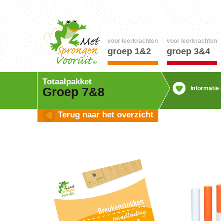
voor leerkrachten
voor leerkrachten
groep 1&2
groep 3&4
Totaalpakket
Informatie
Groep 7&8
Terug naar het overzicht