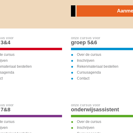
Aanmel
sus voor
onze cursus voor
 3&4
groep 5&6
de cursus
Over de cursus
ijven
Inschrijven
materiaal bestellen
Rekenmateriaal bestellen
usagenda
Cursusagenda
ct
Contact
sus voor
onze cursus voor
 7&8
onderwijsassistent
de cursus
Over de cursus
ijven
Inschrijven