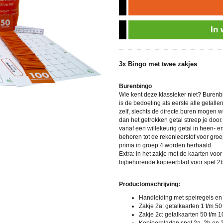
In
3x Bingo met twee zakjes
Burenbingo
Wie kent deze klassieker niet? Burenbi
is de bedoeling als eerste alle getalle
zelf, slechts de directe buren mogen 
dan het getrokken getal streep je doo
vanaf een willekeurig getal in heen- 
behoren tot de rekenleerstof voor gro
prima in groep 4 worden herhaald.
Extra: In het zakje met de kaarten vo
bijbehorende kopieerblad voor spel 2b zi
Productomschrijving:
Handleiding met spelregels en
Zakje 2a: getalkaarten 1 t/m 50
Zakje 2c: getalkaarten 50 t/m 1