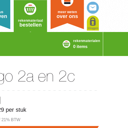
us
meer weten
ven
over ons
rekenmateriaal
bestellen
rekenmaterialen
0 items
go 2a en 2c
29 per stuk
ef 21% BTW