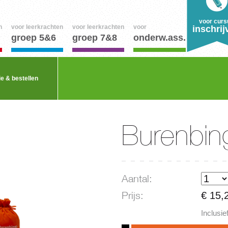
voor curs
n
voor leerkrachten
voor leerkrachten
voor
inschrij
groep 5&6
groep 7&8
onderw.ass.
ie & bestellen
Burenbin
Aantal:
Prijs:
€ 15,
Inclusi