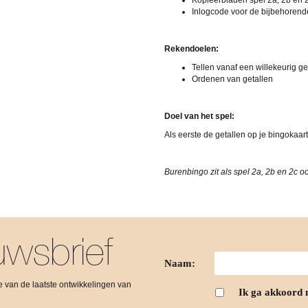
Kopieerbladen spel 2a, 2b en 
Inlogcode voor de bijbehorende 
Rekendoelen:
Tellen vanaf een willekeurig ge
Ordenen van getallen
Doel van het spel:
Als eerste de getallen op je bingokaar
Burenbingo zit als spel 2a, 2b en 2c o
wsbrief
Naam:
gte van de laatste ontwikkelingen van
Ik ga akkoord 