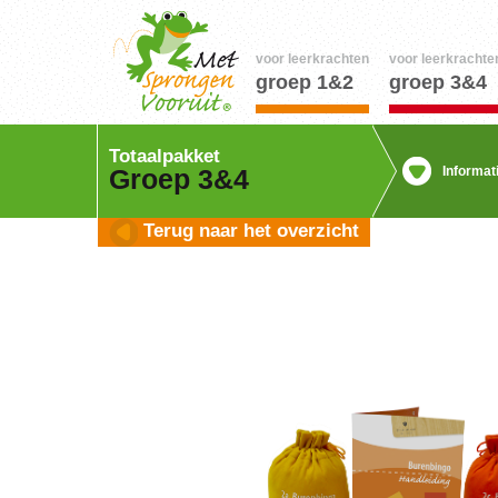
voor leerkrachten
voor leerkrachte
groep 1&2
groep 3&4
Totaalpakket
Informat
Groep 3&4
Terug naar het overzicht