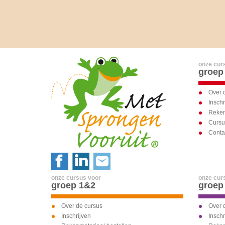
onze cur
groep
Over 
Inschr
Reken
Curs
Conta
onze cursus voor
onze cur
groep 1&2
groep
Over de cursus
Over 
Inschrijven
Inschr