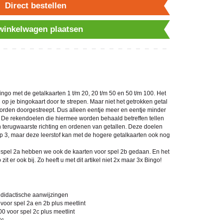
Direct bestellen
 winkelwagen plaatsen
ngo met de getalkaarten 1 t/m 20, 20 t/m 50 en 50 t/m 100. Het
n op je bingokaart door te strepen. Maar niet het getrokken getal
worden doorgestreept. Dus alleen eentje meer en eentje minder
r. De rekendoelen die hiermee worden behaald betreffen tellen
en terugwaarste richting en ordenen van getallen. Deze doelen
ep 3, maar deze leerstof kan met de hogere getalkaarten ook nog
or spel 2a hebben we ook de kaarten voor spel 2b gedaan. En het
t er ook bij. Zo heeft u met dit artikel niet 2x maar 3x Bingo!
 didactische aanwijzingen
 voor spel 2a en 2b plus meetlint
00 voor spel 2c plus meetlint