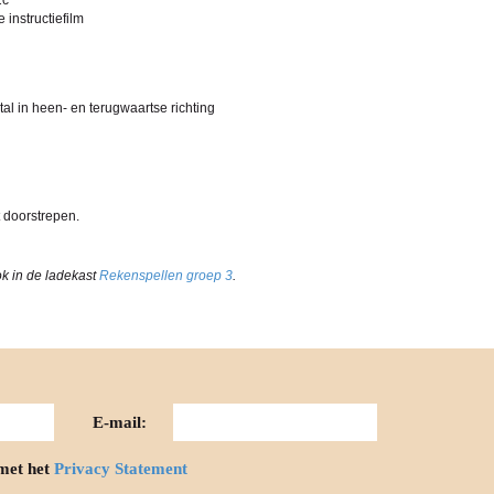
2c
instructiefilm
tal in heen- en terugwaartse richting
t doorstrepen.
ok in de ladekast
Rekenspellen groep 3
.
E-mail:
met het
Privacy Statement