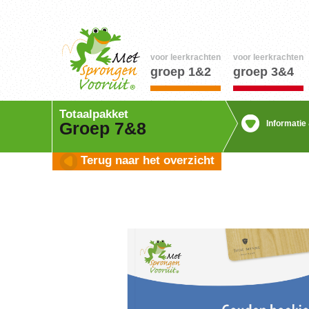
voor leerkrachten
voor leerkrachten
groep 1&2
groep 3&4
Totaalpakket
Informatie
Groep 7&8
Terug naar het overzicht