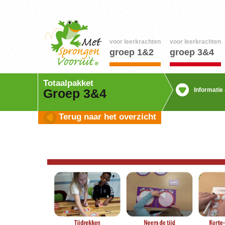
voor leerkrachten
voor leerkrachten
groep 1&2
groep 3&4
Totaalpakket
Informatie
Groep 3&4
Terug naar het overzicht