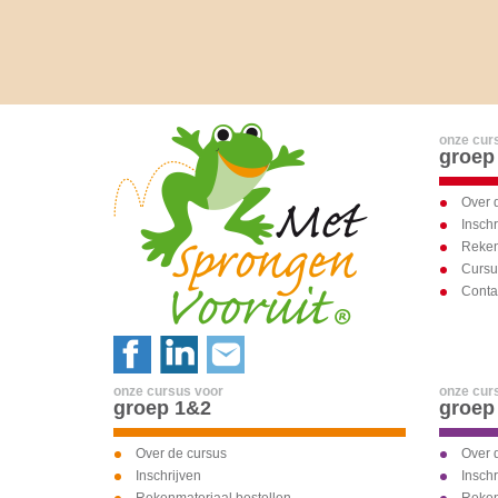
onze cur
groep
Over 
Inschr
Reken
Curs
Conta
onze cursus voor
onze cur
groep 1&2
groep
Over de cursus
Over 
Inschrijven
Inschr