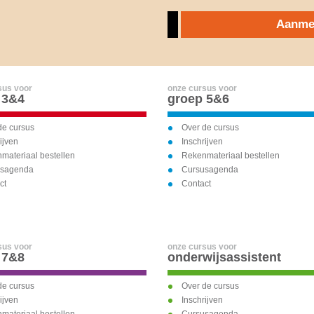
Aanmel
sus voor
onze cursus voor
 3&4
groep 5&6
de cursus
Over de cursus
ijven
Inschrijven
materiaal bestellen
Rekenmateriaal bestellen
usagenda
Cursusagenda
ct
Contact
sus voor
onze cursus voor
 7&8
onderwijsassistent
de cursus
Over de cursus
ijven
Inschrijven