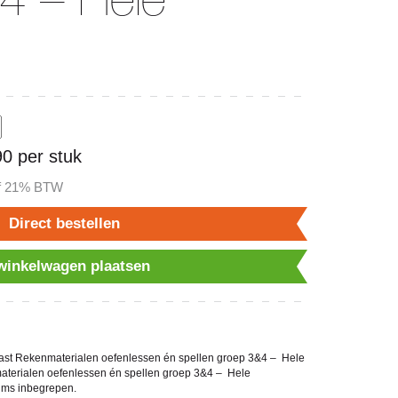
90 per stuk
ef 21% BTW
Direct bestellen
 winkelwagen plaatsen
ekast Rekenmaterialen oefenlessen én spellen groep 3&4 – Hele
materialen oefenlessen én spellen groep 3&4 – Hele
films inbegrepen.