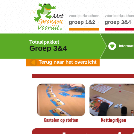
voor leerkrachten
voor leerkrachte
groep 1&2
groep 3&4
Totaalpakket
Informat
Groep 3&4
Terug naar het overzicht