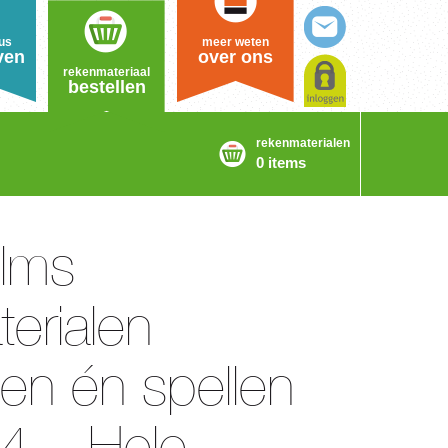
us
meer weten
ven
over ons
rekenmateriaal
bestellen
rekenmaterialen
0 items
ilms
erialen
en én spellen
4 – Hele