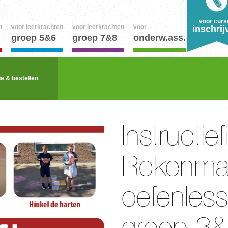
voor curs
n
voor leerkrachten
voor leerkrachten
voor
inschrij
groep 5&6
groep 7&8
onderw.ass.
ie & bestellen
Instructief
Rekenmat
oefenless
groep 3&