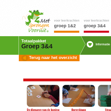
voor leerkrachten
voor leerkrachten
groep 1&2
groep 3&4
Totaalpakket
Informatie
Groep 3&4
Terug naar het overzicht