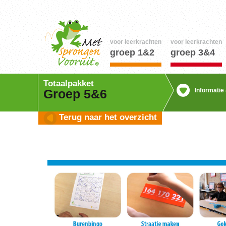
voor leerkrachten
voor leerkrachten
groep 1&2
groep 3&4
Totaalpakket
Informatie
Groep 5&6
Terug naar het overzicht