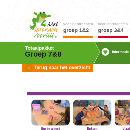
voor leerkrachten
voor leerkrachten
groep 1&2
groep 3&4
Totaalpakket
Informatie
Groep 7&8
Terug naar het overzicht