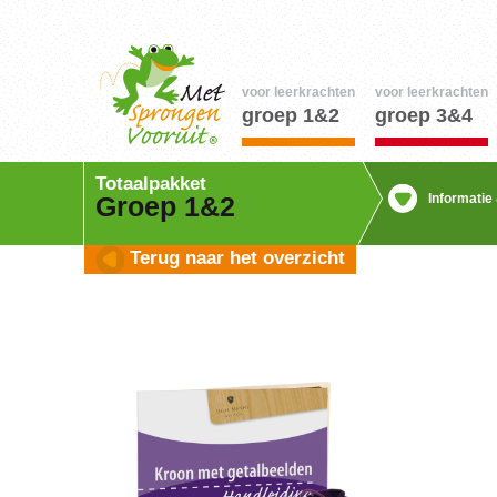
voor leerkrachten
voor leerkrachten
groep 1&2
groep 3&4
Totaalpakket
Informatie
Groep 1&2
Terug naar het overzicht