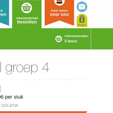
us
meer weten
ven
over ons
rekenmateriaal
bestellen
rekenmaterialen
0 items
l groep 4
96 per stuk
ef 21% BTW