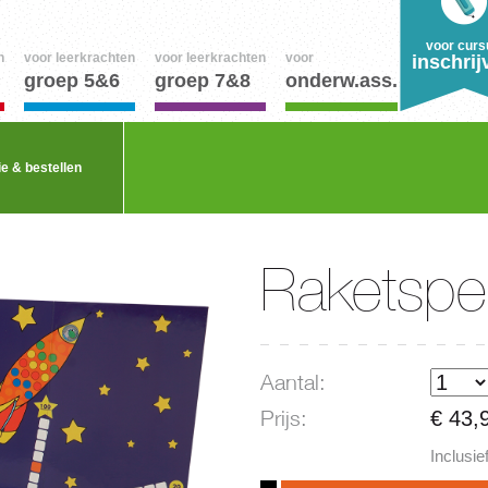
voor curs
n
voor leerkrachten
voor leerkrachten
voor
inschrij
groep 5&6
groep 7&8
onderw.ass.
ie & bestellen
Raketspe
Aantal:
Prijs:
€ 43,
Inclusi