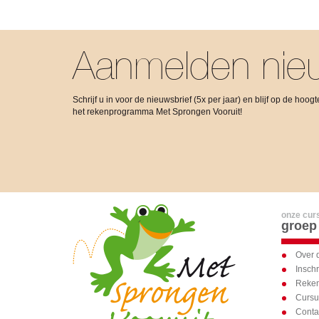
Aanmelden nieu
Schrijf u in voor de nieuwsbrief (5x per jaar) en blijf op de hoo
het rekenprogramma Met Sprongen Vooruit!
onze cur
groep
Over 
Inschr
Reken
Curs
Conta