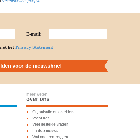
st
Rekenspellen groep 4.
E-mail:
met het
Privacy Statement
den voor de nieuwsbrief
meer weten
over ons
Organisatie en opleiders
Vacatures
Veel gestelde vragen
Laatste nieuws
Wat anderen zeggen