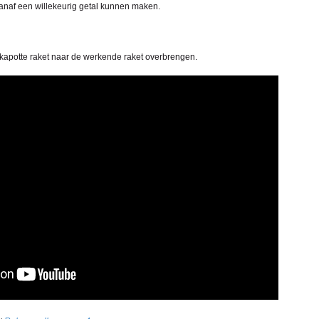
anaf een willekeurig getal kunnen maken.
 kapotte raket naar de werkende raket overbrengen.