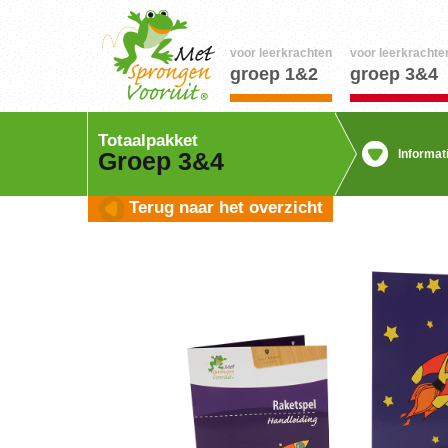
voor leerkrachten
voor leerkrachte
groep 1&2
groep 3&4
Totaalpakket
Informat
Groep 3&4
Terug naar het overzicht