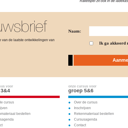
Raketspel zit ook in de ladeka
wsbrief
Naam:
gte van de laatste ontwikkelingen van
Ik ga akkoord 
Aanmel
sus voor
onze cursus voor
 3&4
groep 5&6
de cursus
Over de cursus
ijven
Inschrijven
materiaal bestellen
Rekenmateriaal bestellen
usagenda
Cursusagenda
ct
Contact