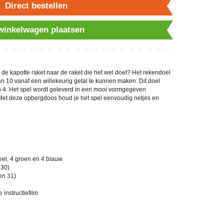
Direct bestellen
 winkelwagen plaatsen
 de kapotte raket naar de raket die het wel doet? Het rekendoel
van 10 vanaf een willekeurig getal te kunnen maken. Dit doel
ep 4. Het spel wordt geleverd in een mooi vormgegeven
et deze opbergdoos houd je het spel eenvoudig netjes en
eel, 4 groen en 4 blauw
 30)
en 31)
instructiefilm