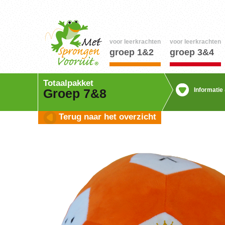
voor leerkrachten
voor leerkrachten
groep 1&2
groep 3&4
Totaalpakket
Informatie
Groep 7&8
Terug naar het overzicht