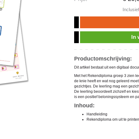
Inclusi
In
Productomschrijving:
Dit artikel bestaat uit een digitaal do
Met het Rekendiploma groep 3 zien lee
de knie heeft en wat nog geleerd moet 
gezichtjes. De leerling mag een gezich
De leerling beoordeelt zichzelf en kiest u
is een positief beloningssysteem en p
Inhoud:
Handleiding
Rekendiploma om uit te printen