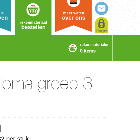
us
meer weten
ven
over ons
rekenmateriaal
bestellen
rekenmaterialen
0 items
loma groep 3
32 per stuk