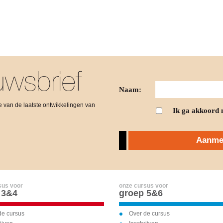
wsbrief
Naam:
gte van de laatste ontwikkelingen van
Ik ga akkoord 
Aanmel
sus voor
onze cursus voor
 3&4
groep 5&6
de cursus
Over de cursus