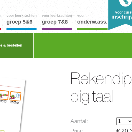
voor curs
n
voor leerkrachten
voor leerkrachten
voor
inschrij
groep 5&6
groep 7&8
onderw.ass.
ie & bestellen
Rekendip
digitaal
Aantal:
Prijs:
€ 20,