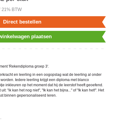
ef 21% BTW
Direct bestellen
 winkelwagen plaatsen
cument 'Rekendiploma groep 3'.
rkracht en leerling in een oogopslag wat de leerling al onder
worden. Iedere leerling krijgt een diploma met blanco
tje inkleuren op het moment dat hij de leerstof heeft geoefend.
it: "ik kan het nog niet", "Ik kan het bijna..." of "Ik kan het!". Het
ast binnen gepersonaliseerd leren.
.