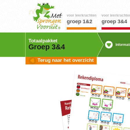
voor leerkrachten
voor leerkrachte
groep 1&2
groep 3&4
Totaalpakket
Informat
Groep 3&4
Terug naar het overzicht