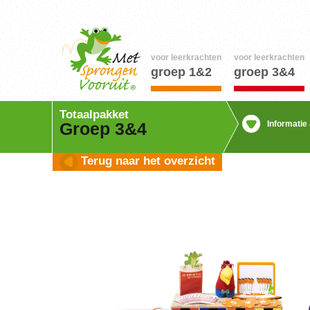
voor leerkrachten
voor leerkrachten
groep 1&2
groep 3&4
Totaalpakket
Informatie
Groep 3&4
Terug naar het overzicht