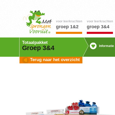
voor leerkrachten
voor leerkrachten
groep 1&2
groep 3&4
Totaalpakket
Informatie
Groep 3&4
Terug naar het overzicht