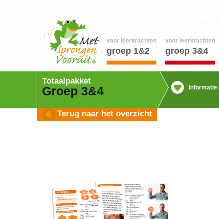
voor leerkrachten
voor leerkrachten
groep 1&2
groep 3&4
Totaalpakket
Informatie
Groep 3&4
Terug naar het overzicht