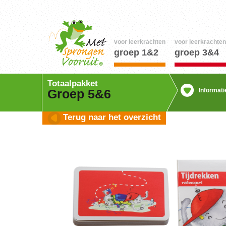
voor leerkrachten
voor leerkrachten
groep 1&2
groep 3&4
Totaalpakket
Informati
Groep 5&6
Terug naar het overzicht