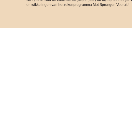
ontwikkelingen van het rekenprogramma Met Sprongen Vooruit!