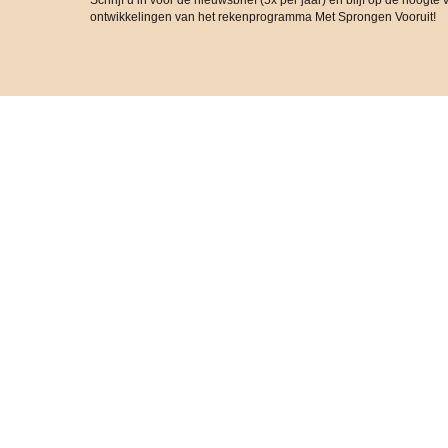
Schrijf u in voor de nieuwsbrief (5x per jaar) en blijf op de hoogte 
ontwikkelingen van het rekenprogramma Met Sprongen Vooruit!