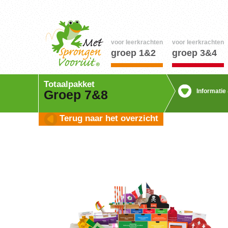
voor leerkrachten
voor leerkrachten
groep 1&2
groep 3&4
Totaalpakket
Informatie
Groep 7&8
Terug naar het overzicht