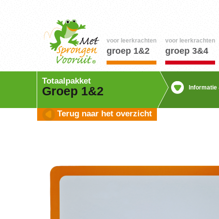
voor leerkrachten
voor leerkrachten
groep 1&2
groep 3&4
Totaalpakket
Informatie
Groep 1&2
Terug naar het overzicht