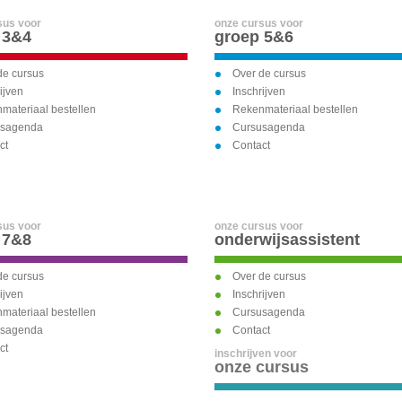
sus voor
onze cursus voor
 3&4
groep 5&6
de cursus
Over de cursus
ijven
Inschrijven
materiaal bestellen
Rekenmateriaal bestellen
usagenda
Cursusagenda
ct
Contact
sus voor
onze cursus voor
 7&8
onderwijsassistent
de cursus
Over de cursus
ijven
Inschrijven
materiaal bestellen
Cursusagenda
usagenda
Contact
ct
inschrijven voor
onze cursus