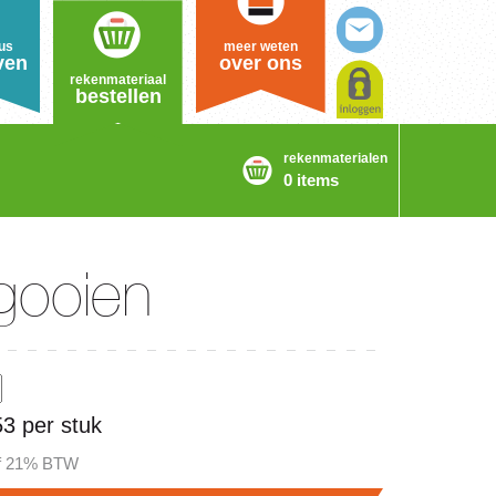
us
meer weten
ven
over ons
rekenmateriaal
bestellen
rekenmaterialen
0 items
gooien
53 per stuk
ef 21% BTW