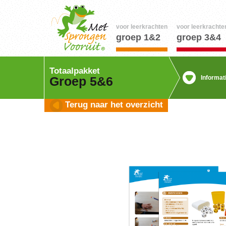
voor leerkrachten
voor leerkrachte
groep 1&2
groep 3&4
Totaalpakket
Informat
Groep 5&6
Terug naar het overzicht