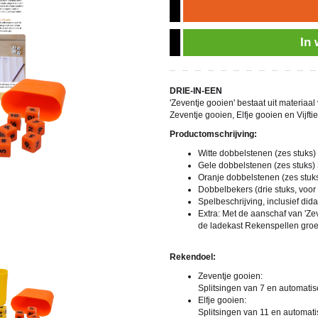
In
DRIE-IN-EEN
'Zeventje gooien' bestaat uit materiaal
Zeventje gooien, Elfje gooien en Vijfti
Productomschrijving:
Witte dobbelstenen (zes stuks) 
Gele dobbelstenen (zes stuks) 3
Oranje dobbelstenen (zes stuks)
Dobbelbekers (drie stuks, voor 
Spelbeschrijving, inclusief did
Extra
: Met de aanschaf van 'Ze
de ladekast Rekenspellen groep
Rekendoel:
Zeventje gooien:
Splitsingen van 7 en automatis
Elfje gooien:
Splitsingen van 11 en automati