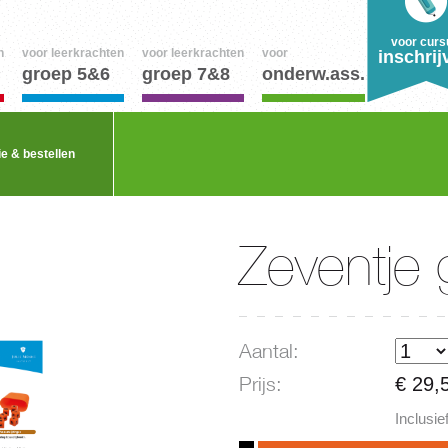
voor curs
n
voor leerkrachten
voor leerkrachten
voor
inschrij
groep 5&6
groep 7&8
onderw.ass.
ie & bestellen
Zeventje 
Aantal:
Prijs:
€ 29,
Inclusi