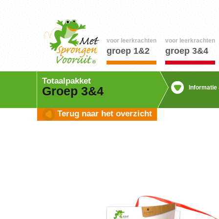
voor leerkrachten
voor leerkrachten
groep 1&2
groep 3&4
Totaalpakket
Informatie
Groep 3&4
Terug naar het overzicht