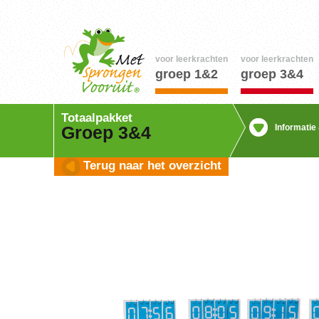
voor leerkrachten
voor leerkrachten
groep 1&2
groep 3&4
Totaalpakket
Informatie
Groep 3&4
Terug naar het overzicht